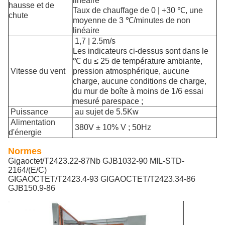
linéaire
hausse et de
Taux de chauffage de 0 | +30 ℃, une
chute
moyenne de 3 ℃/minutes de non
linéaire
1,7 | 2.5m/s
Les indicateurs ci-dessus sont dans le
℃ du ≤ 25 de température ambiante,
Vitesse du vent
pression atmosphérique, aucune
charge, aucune conditions de charge,
du mur de boîte à moins de 1/6 essai
mesuré parespace ;
Puissance
au sujet de 5.5Kw
Alimentation
380V ± 10% V ; 50Hz
d'énergie
Normes
Gigaoctet/T2423.22-87Nb GJB1032-90 MIL-STD-
2164/(E/C)
GIGAOCTET/T2423.4-93 GIGAOCTET/T2423.34-86
GJB150.9-86