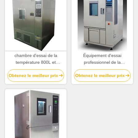
chambre d'essai de la
Équipement d'essai
température 800L et
professionnel de la
d'humidité avec le dispositif
température, chambre
Obtenez le meilleur prix
Obtenez le meilleur prix
de protection de sécurité
climatique d'essai d'écran
tactile de 6,55 pouces