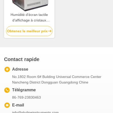
Humidité d'écran tactile
d'affichage à cristaux
liquides et chambre à
Obtenez le meilleur prix
température contrôlée pour
l'industrie aérospatiale
Contact rapide
Adresse
No.1802 Room 6# Building Universal Commerce Center
Nancheng District Dongguan Guangdong Chine
Télégramme
86-769-23830463
E-mail
info@skylineinstruments.com