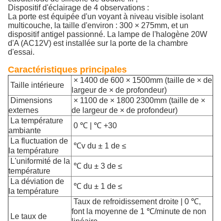
Dispositif d'éclairage de 4 observations :
La porte est équipée d'un voyant à niveau visible isolant
multicouche, la taille d'environ : 300 × 275mm, et un
dispositif antigel passionné. La lampe de l'halogène 20W
d'A (AC12V) est installée sur la porte de la chambre
d'essai.
Caractéristiques principales
× 1400 de 600 × 1500mm (taille de × de
Taille intérieure
largeur de × de profondeur)
Dimensions
× 1100 de × 1800 2300mm (taille de ×
externes
de largeur de × de profondeur)
La température
0 ℃ | ℃ +30
ambiante
La fluctuation de
℃v du ± 1 de ≤
la température
L'uniformité de la
℃ du ± 3 de ≤
température
La déviation de
℃ du ± 1 de ≤
la température
Taux de refroidissement droite | 0 ℃,
font la moyenne de 1 ℃/minute de non
Le taux de