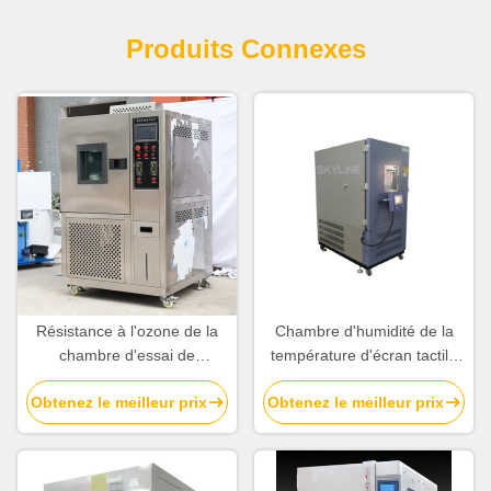
Produits Connexes
Résistance à l'ozone de la
Chambre d'humidité de la
chambre d'essai de
température d'écran tactile
température et d'humidité
d'affichage à cristaux
Obtenez le meilleur prix
Obtenez le meilleur prix
liquides avec l'économie de
l'espace conçue