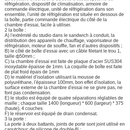
réfrigération, dispositif de climatisation, armoire de
commande électrique, unité de réfrigération dans son
ensemble, l'unité de réfrigération est située en dessous de
la boîte, partie commande électrique du côté de la
chambre d'essai, facile à utiliser.
2 la boîte :
A) l'extrémité du studio dans le sandwich à conduit, la
distribution des appareils de chauffage, vaporisateur de
réfrigération, moteur de souffle, fan et d'autres dispositifs ;
B) le côté de boîte d'essai avec un câble filetant le trou 1,
taille ф50mm ;
C) la chambre d'essai est faite de plaque d'acier SUS304
inoxydable épaisse de 1mm. La coquille de boîte est faite
de plat froid épais de 1mm
D) le matériel d'isolation utilisant la mousse de
polyuréthane, l'épaisseur 100mm, bon effet d'isolation, la
surface externe de la chambre d'essai ne se givre pas, ne
font pas condensation.
E) le studio est équipé de quatre séparations réglables de
maille ; chaque taille 1400 (longueur) * 600 (largeur) * 375
(haute), 4 couches
F) le réservoir est équipé de drain condensat.
3 la porte :
La porte à deux battants, joints de porte sont joint utilisé en
caoutchouc de silicone de double-fil ;