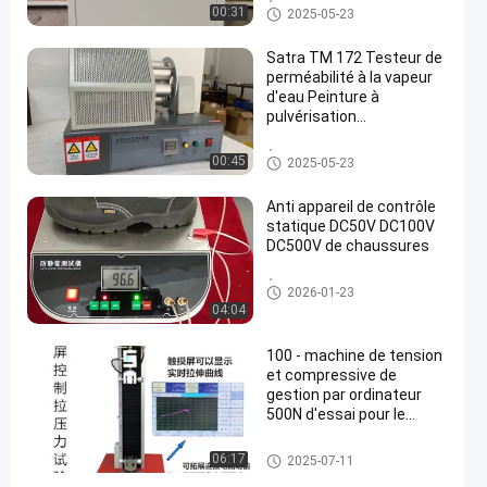
Équipement d'essai de chaus
00:31
2025-05-23
sures
Satra TM 172 Testeur de
perméabilité à la vapeur
d'eau Peinture à
pulvérisation
électrostatique
Équipement de test
00:45
2025-05-23
Anti appareil de contrôle
statique DC50V DC100V
DC500V de chaussures
Équipement d'essai de chaus
2026-01-23
sures
04:04
100 - machine de tension
et compressive de
gestion par ordinateur
500N d'essai pour le
matériel universel
équipement d'essai en laborat
06:17
2025-07-11
oire