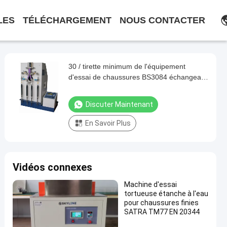
LES
TÉLÉCHARGEMENT
NOUS CONTACTER
30 / tirette minimum de l'équipement
d'essai de chaussures BS3084 échangeant
la machine d'appareil de contrôle de
fatigue
Discuter Maintenant
En Savoir Plus
Vidéos connexes
Machine d'essai
tortueuse étanche à l'eau
pour chaussures finies
SATRA TM77 EN 20344