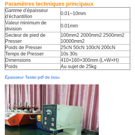
Paramètres techniques principaux
Gamme d'épaisseur
0.01~10mm
d'échantillon
Valeur minimum de
0.01mm
division
Secteur de pied de
100mm2 2000mm2 2500mm2
Presser
10000mm2
Poids de Presser
25cN 50cN 100cN 200cN
Temps de Presser
10s 30s
Dimensions
410×160×300mm (L×W×H)
Poids
Au sujet de 25kg
Épaisseur Tester.pdf de tissu