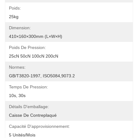
Poids:
25kg
Dimension:
410×160×300mm (L×W×H)
Poids De Pression:
25cN 50cN 100cN 200cN
Normes:
GB/T3820-1997, ISO5084,9073.2
Temps De Pression:
10s, 30s
Détails D'emballage:
Caisse De Contreplaqué
Capacité D'approvisionnement:
5 Unités/mois