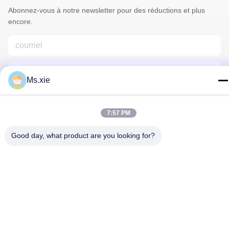
Abonnez-vous à notre newsletter pour des réductions et plus
encore.
Ms.xie
7:57 PM
Nous Contacter
Good day, what product are you looking for?
Politique de confidentialité
|
Plan du site
| La Chine est bonne.
Qualité équipement d'essai en laboratoire Fournisseur. Copyright
© 2017-2026 SKYLINE INSTRUMENTS CO.,LTD Tout. Les droits
sont réservés.