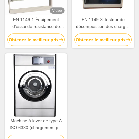
Vidéo
EN 1149-1 Équipement
EN 1149-3 Testeur de
d'essai de résistance de
décomposition des charges
surface et de volume des
électrostatiques des
Obtenez le meilleur prix
Obtenez le meilleur prix
matériaux de tissu
vêtements de protection
Machine à laver de type A
ISO 6330 (chargement par
l'avant, tambour horizontal)