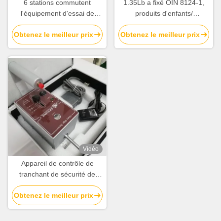
6 stations commutent
1.35Lb a fixé OIN 8124-1,
l'équipement d'essai de
produits d'enfants/
jouets d'endurance
équipement de test
Obtenez le meilleur prix
Obtenez le meilleur prix
AC220V/50Hz
d'appareil de contrôle de
tranchant de force sécurité
de jouets
Vidéo
Appareil de contrôle de
tranchant de sécurité de
jouet de l'équipement d'essai
Obtenez le meilleur prix
de jouets d'enfants EN71-1