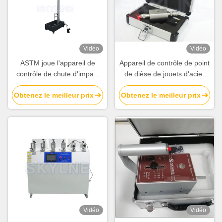
Vidéo
Vidéo
ASTM joue l'appareil de
Appareil de contrôle de point
contrôle de chute d'impact
de dièse de jouets d'acier
de bille d'acier de jouet
inoxydable d'OIN 8124-1
Obtenez le meilleur prix
Obtenez le meilleur prix
d'équipement d'essai pour
EN71-1 ASTM pour des
en plastique/en céramique
produits d'enfants
Vidéo
Vidéo