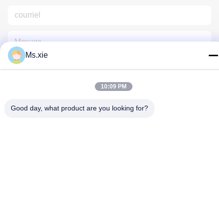
Ms.xie
10:09 PM
Nous Contacter
Good day, what product are you looking for?
Politique de confidentialité
|
Plan du site
| La Chine est bonne.
Qualité équipement d'essai en laboratoire Fournisseur. Copyright
© 2017-2026 SKYLINE INSTRUMENTS CO.,LTD Tout. Les droits
sont réservés.