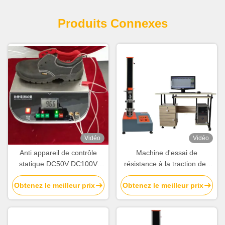
Produits Connexes
Vidéo
Vidéo
Anti appareil de contrôle
Machine d'essai de
statique DC50V DC100V
résistance à la traction des
DC500V de chaussures
chaussures ISO 17708 avec
Obtenez le meilleur prix
Obtenez le meilleur prix
capacité de charge de 5 à
200 kg et contrôle par écran
tactile pour les tests de
chaussures