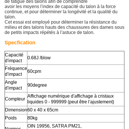
de fatigue des talons afin de comprendre
avoir les moyens l'index de capacité du talon à la force
continue, et pour déterminer la longévité et la qualité du
talon.
Cet essai est employé pour déterminer la résistance du
milieu et des talons hauts des chaussures des dames sous
de petits impacts répétés à l'astuce de talon.
Specfication
Capacité
0.68J /blow
d'impact
Fréquence
60cpm
d'impact
Angle
90degree
d'impact
Affichage numérique d'affichage à cristaux
Compteur
liquides 0 - 999999 (peut être l'ajustement)
Dimension
60 x 40 x 65cm
Poids
80kg
OIN 19956, SATRA PM21,
Normes