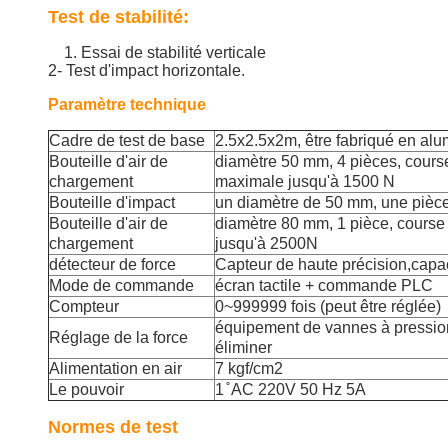
Test de stabilité:
1. Essai de stabilité verticale
2- Test d'impact horizontale.
Paramètre technique
Cadre de test de base
2.5x2.5x2m, être fabriqué en a
Bouteille d'air de
diamètre 50 mm, 4 pièces, cours
chargement
maximale jusqu'à 1500 N
Bouteille d'impact
un diamètre de 50 mm, une pièc
Bouteille d'air de
diamètre 80 mm, 1 pièce, cours
chargement
jusqu'à 2500N
détecteur de force
Capteur de haute précision,capa
Mode de commande
écran tactile + commande PLC
Compteur
0~999999 fois (peut être réglée)
équipement de vannes à pression
Réglage de la force
éliminer
Alimentation en air
7 kgf/cm2
Le pouvoir
1 ̊ AC 220V 50 Hz 5A
Normes de test