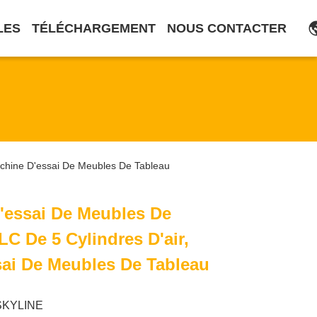
LES
TÉLÉCHARGEMENT
NOUS CONTACTER
achine D'essai De Meubles De Tableau
'essai De Meubles De
LC De 5 Cylindres D'air,
ai De Meubles De Tableau
SKYLINE