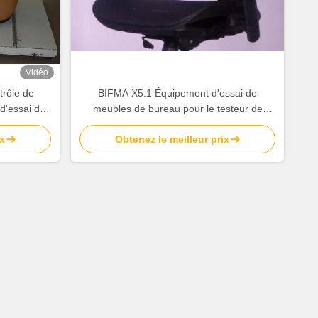
Vidéo
trôle de
BIFMA X5.1 Équipement d'essai de
d'essai des
meubles de bureau pour le testeur de
ile de PLC
durabilité des accoudoirs de chaise
x
Obtenez le meilleur prix