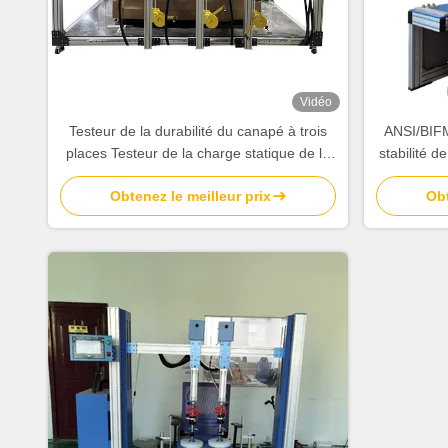
Vidéo
Testeur de la durabilité du canapé à trois
ANSI/BIFM
places Testeur de la charge statique de la
stabilité d
chaise Testeur de la charge statique
Obtenez le meilleur prix
Obt
Testeur universel de la machine de test EN
1728 EN12520