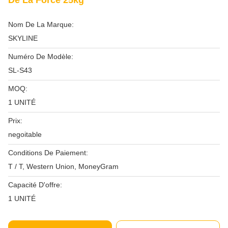
De La Force 25kg
Nom De La Marque:
SKYLINE
Numéro De Modèle:
SL-S43
MOQ:
1 UNITÉ
Prix:
negoitable
Conditions De Paiement:
T / T, Western Union, MoneyGram
Capacité D'offre:
1 UNITÉ