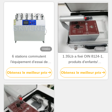
Vidéo
Vidéo
6 stations commutent
1.35Lb a fixé OIN 8124-1,
l'équipement d'essai de
produits d'enfants/
jouets d'endurance
équipement de test
Obtenez le meilleur prix
Obtenez le meilleur prix
AC220V/50Hz
d'appareil de contrôle de
tranchant de force sécurité
de jouets