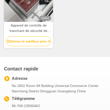
Vidéo
Appareil de contrôle de
tranchant de sécurité de
jouet de l'équipement d'essai
Obtenez le meilleur prix
de jouets d'enfants EN71-1
Contact rapide
Adresse
No.1802 Room 6# Building Universal Commerce Center
Nancheng District Dongguan Guangdong Chine
Télégramme
86-769-23830463