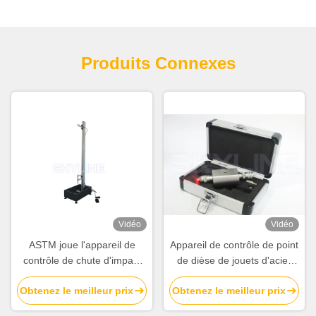
Produits Connexes
Vidéo
Vidéo
ASTM joue l'appareil de
Appareil de contrôle de point
contrôle de chute d'impact
de dièse de jouets d'acier
de bille d'acier de jouet
inoxydable d'OIN 8124-1
Obtenez le meilleur prix
Obtenez le meilleur prix
d'équipement d'essai pour
EN71-1 ASTM pour des
en plastique/en céramique
produits d'enfants