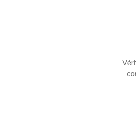
Véri
co