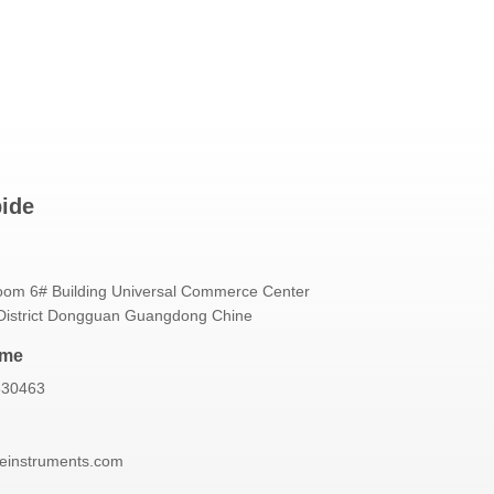
pide
om 6# Building Universal Commerce Center
istrict Dongguan Guangdong Chine
mme
830463
neinstruments.com