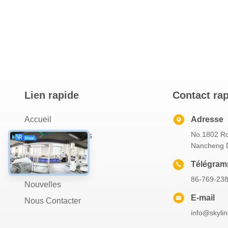
Lien rapide
Contact ra
Accueil
Adresse
No.1802 Ro
À Propos De Nous
Nancheng D
Produits
Télégra
Les Affaires
86-769-23
Nouvelles
E-mail
Nous Contacter
info@skyli